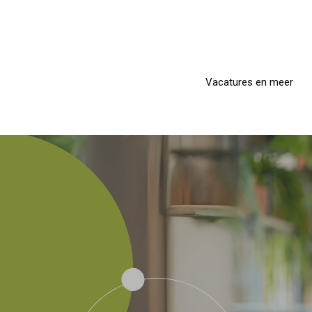
Skip
to
main
content
Vacatures en meer