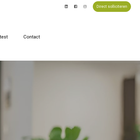
D
i
r
e
c
t
s
o
l
l
i
c
i
t
e
r
e
n
test
Contact