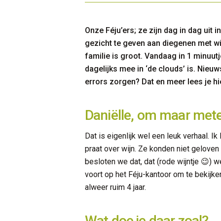
Onze Féju’ers; ze zijn dag in dag uit
gezicht te geven aan diegenen met wi
familie is groot. Vandaag in 1 minuut
dagelijks mee in ‘de clouds’ is. Nieu
errors zorgen? Dat en meer lees je hi
Daniëlle, om maar metee
Dat is eigenlijk wel een leuk verhaal. I
praat over wijn. Ze konden niet geloven
besloten we dat, dat (rode wijntje 😉)
voort op het Féju-kantoor om te bekijke
alweer ruim 4 jaar.
Wat doe je daar zoal?