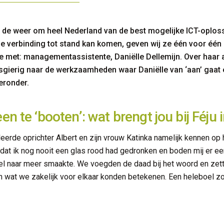
 in de weer om heel Nederland van de best mogelijke ICT-oplo
e verbinding tot stand kan komen, geven wij ze één voor één 
je met: managementassistente, Daniëlle Dellemijn. Over haar 
wsgierig naar de werkzaamheden waar Daniëlle van ‘aan’ gaat én
eronder.
n te ‘booten’: wat brengt jou bij Féju 
k leerde oprichter Albert en zijn vrouw Katinka namelijk kennen op
 dat ik nog nooit een glas rood had gedronken en boden mij er e
 wel naar meer smaakte. We voegden de daad bij het woord en ze
n wat we zakelijk voor elkaar konden betekenen. Een heleboel zo 