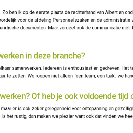
h. Zo ben ik op de eerste plaats de rechterhand van Albert en on
rdelijk voor de afdeling Personeelszaken en de administratie van
uridische documenten. Maar vergeet ook de communicatie niet. Ik
.
 werken in deze branche?
lkaar samenwerken. Iedereen is enthousiast en gedreven. Het te
kaar te zetten. We roepen niet alleen: ’een team, een taak’, we han
 werken? Of heb je ook voldoende tijd
 maar er is ook zeker gelegenheid voor ontspanning en gezellighei
 Is het rustig, dan maken we plezier want ook dat vinden we heel