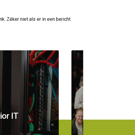
k. Zéker niet als er in een bericht
Werken bij
ior IT
Regio Busines
leukste werkg